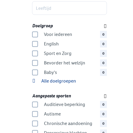
Doelgroep
Voor iedereen
0
English
0
Sport en Zorg
0
Bevorder het welzijn
0
Baby's
0
Alle doelgroepen
Aangepaste sporten
Auditieve beperking
0
Autisme
0
Chronische aandoening
0
Depressieve klachten