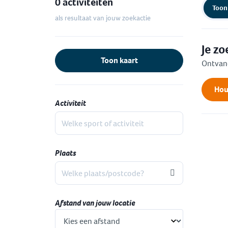
0 activiteiten
Toon 
als resultaat van jouw zoekactie
Je z
Toon kaart
Ontvang
Hou
Activiteit
Zoeken op sport of activiteit
Plaats
Zoeken op plaats of postcode
Afstand van jouw locatie