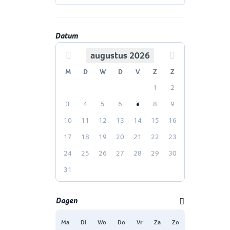
Datum
augustus 2026
Vorige maand
Volgende maa
M
D
W
D
V
Z
Z
1
2
3
4
5
6
7
8
9
10
11
12
13
14
15
16
17
18
19
20
21
22
23
24
25
26
27
28
29
30
31
Dagen
Ma
Di
Wo
Do
Vr
Za
Zo