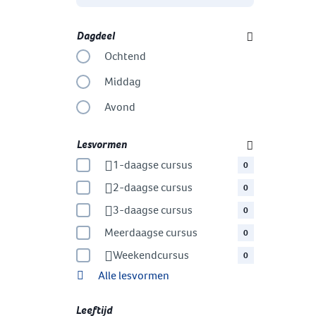
Dagdeel
Ochtend
Middag
Avond
Lesvormen
1-daagse cursus
0
2-daagse cursus
0
3-daagse cursus
0
Meerdaagse cursus
0
Weekendcursus
0
Alle lesvormen
Leeftijd