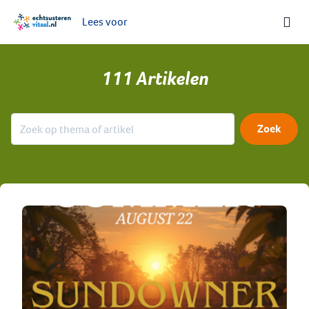
Lees voor
Ga naar de homepage van Echt-Susteren Vitaal
111
Artikelen
Zoek