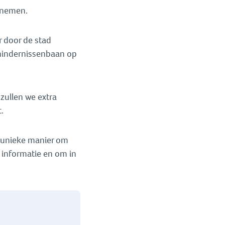
elnemen.
r door de stad
 hindernissenbaan op
 zullen we extra
.
n unieke manier om
 informatie en om in